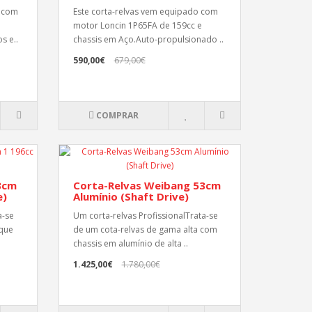
a com
Este corta-relvas vem equipado com
motor Loncin 1P65FA de 159cc e
s e..
chassis em Aço.Auto-propulsionado ..
590,00€
679,00€
COMPRAR
3cm
Corta-Relvas Weibang 53cm
e)
Alumínio (Shaft Drive)
a-se
Um corta-relvas ProfissionalTrata-se
 que
de um cota-relvas de gama alta com
chassis em alumínio de alta ..
1.425,00€
1.780,00€