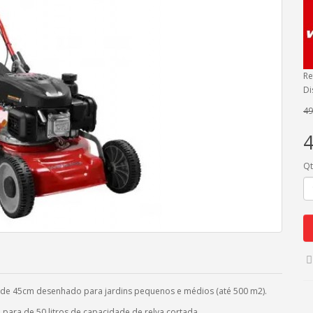
Re
Di
49
4
Q
e de 45cm desenhado para jardins pequenos e médios (até 500 m2).
para de 50 litros de capacidade de relva cortada.