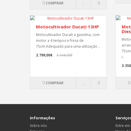
COMPRAR
Motocultivador Ducati 13HP
Mot
Dies
Motocultivador Ducati a gasolina, com
Motoc
motor a 4 tempos e fresa de
arran
75cm.Adequado para uma utilização ..
75cm.
2.799,00€
3.164,00€
i..
3.350
COMPRAR
Informações
Serviços
Sobre nós
Entre em