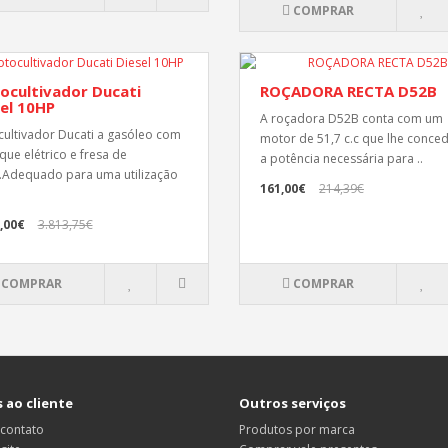
COMPRAR
ocultivador Ducati
ROÇADORA RECTA D52B
el 10HP
A roçadora D52B conta com um
ultivador Ducati a gasóleo com
motor de 51,7 c.c que lhe conce
que elétrico e fresa de
a potência necessária para ..
Adequado para uma utilização
161,00€
214,39€
,00€
3.813,75€
COMPRAR
COMPRAR
 ao cliente
Outros serviços
 contato
Produtos por marca