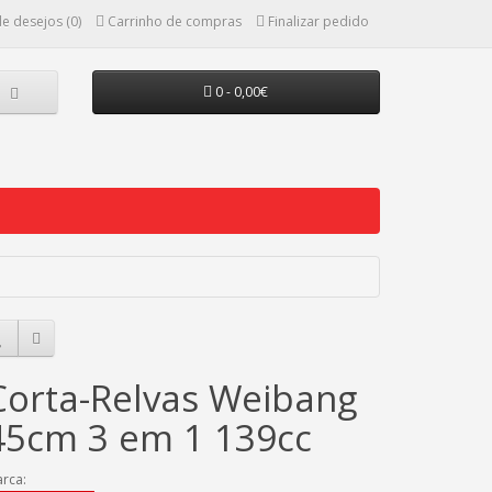
de desejos (0)
Carrinho de compras
Finalizar pedido
0 - 0,00€
Corta-Relvas Weibang
45cm 3 em 1 139cc
rca: