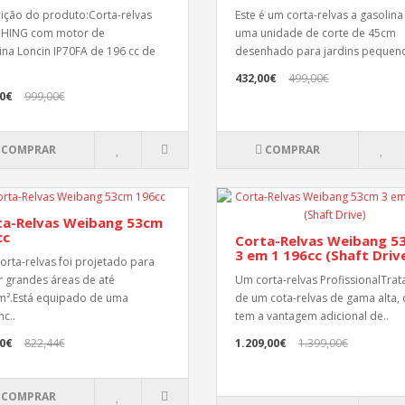
ição do produto:Corta-relvas
Este é um corta-relvas a gasolin
HING com motor de
uma unidade de corte de 45cm
ina Loncin IP70FA de 196 cc de
desenhado para jardins pequeno
432,00€
499,00€
50€
999,00€
COMPRAR
COMPRAR
ta-Relvas Weibang 53cm
cc
Corta-Relvas Weibang 5
3 em 1 196cc (Shaft Driv
corta-relvas foi projetado para
r grandes áreas de até
Um corta-relvas ProfissionalTrat
².Está equipado de uma
de um cota-relvas de gama alta,
nc..
tem a vantagem adicional de..
00€
822,44€
1.209,00€
1.399,00€
COMPRAR