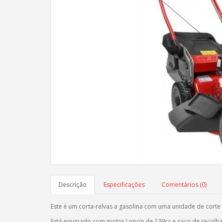
Descrição
Especificações
Comentários (0)
Este é um corta-relvas a gasolina com uma unidade de cort
Está equipado com motor Loncin de 139cc e saco de recolha 