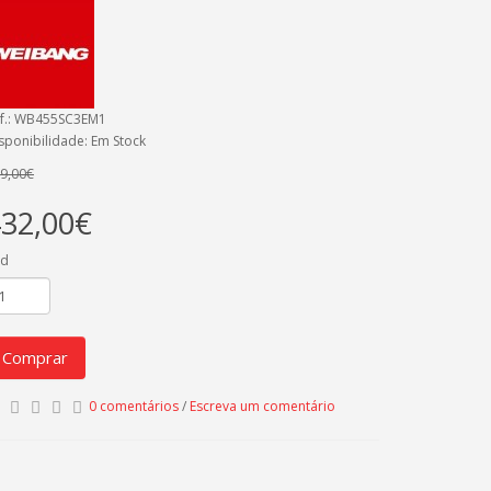
f.: WB455SC3EM1
sponibilidade: Em Stock
9,00€
32,00€
td
Comprar
0 comentários
/
Escreva um comentário