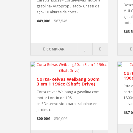
Características:- Corta-Relvas motor a
Descr
gasolina- Autopropulsado- Chassi de
MULC
aço- 10 alturas de corte-..
gasol
449,00€
567,54€
pot..
863,
COMPRAR
Cor
196
Corta-Relvas Weibang 50cm
3 em 1 196cc (Shaft Drive)
Este 
Corta-relvas Weibang a gasolina com
corta
motor Loncin de 196
1800m
cm³.Desenvolvido para trabalhar em
alava
jardins c..
687,
800,00€
850,00€