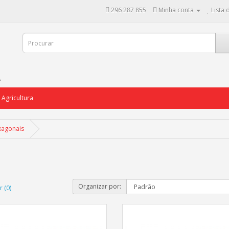
296 287 855
Minha conta
Lista 
Agricultura
xagonais
Organizar por:
 (0)