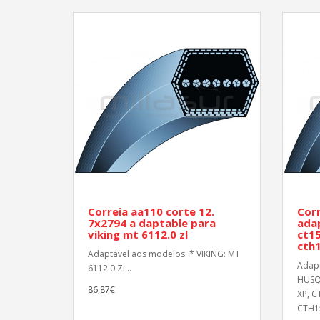
Correia aa110 corte 12.
Corr
7x2794 a daptable para
ada
viking mt 6112.0 zl
ct15
cth1
Adaptável aos modelos: * VIKING: MT
Adapt
6112.0 ZL..
HUSQ
86,87€
XP, C
CTH15