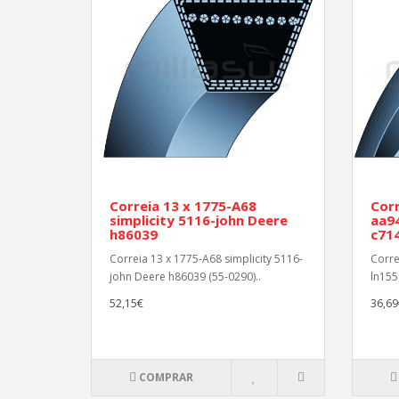
Correia 13 x 1775-A68
Corr
simplicity 5116-john Deere
aa94
h86039
c71
Correia 13 x 1775-A68 simplicity 5116-
Corre
john Deere h86039 (55-0290)..
ln155
52,15€
36,69
COMPRAR