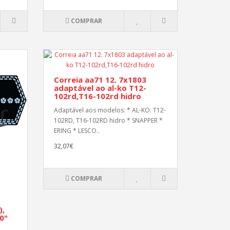
COMPRAR
Correia aa71 12. 7x1803
adaptável ao al-ko T12-
102rd,T16-102rd hidro
Adaptável aos modelos: * AL-KO: T12-
102RD, T16-102RD hidro * SNAPPER *
ERING * LESCO..
32,07€
COMPRAR
),
0"