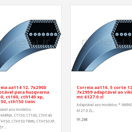
eia aa114 12. 7x2900
Correia aa116. 5 corte 12
ptável para husqvarna
7x2959 adaptável ao vik
0, ct160, cth140 xp,
mt 6127.0 zl
50, cth150 twin
Adaptável aos modelos: * VIKIN
ável aos modelos: ·
6127.0 ZL..
VARNA: CT150, CT160, CTH140
91,28€
TH150, CTH150 TWIN, CTH150 XP,
1 ..