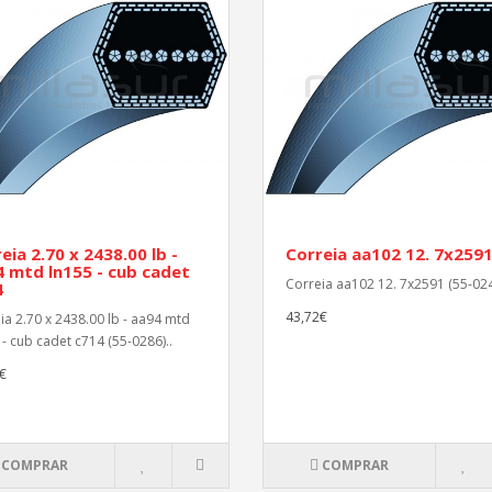
eia 2.70 x 2438.00 lb -
Correia aa102 12. 7x259
 mtd ln155 - cub cadet
Correia aa102 12. 7x2591 (55-024
4
43,72€
ia 2.70 x 2438.00 lb - aa94 mtd
 - cub cadet c714 (55-0286)..
€
COMPRAR
COMPRAR