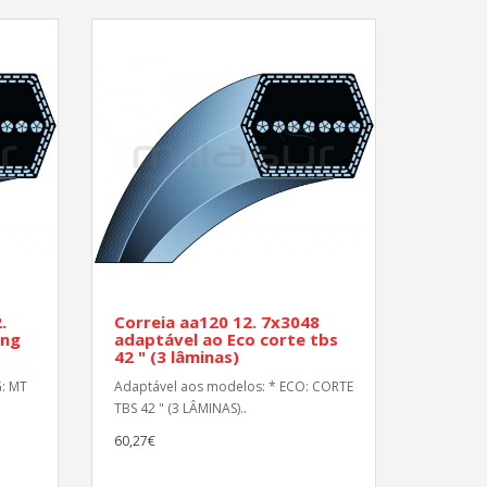
.
Correia aa120 12. 7x3048
ing
adaptável ao Eco corte tbs
42 " (3 lâminas)
G: MT
Adaptável aos modelos: * ECO: CORTE
TBS 42 " (3 LÂMINAS)..
60,27€