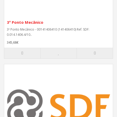
3º Ponto Mecânico
3º Ponto Mecânico - 00141406410 (141406410) Ref. SDF:
0.014.1406.4/10..
345,68€