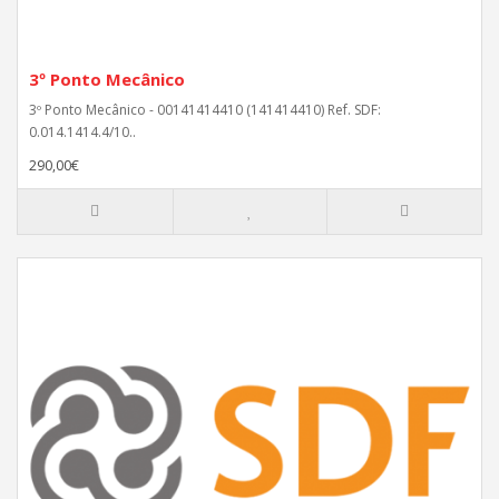
3º Ponto Mecânico
3º Ponto Mecânico - 00141414410 (141414410) Ref. SDF:
0.014.1414.4/10..
290,00€