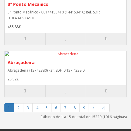
3º Ponto Mecânico
3º Ponto Mecânico - 00144153410 (144153410) Ref. SDF:
0.014.4153.4/10..
455,88€
Abraçadeira
Abraçadeira (13742380) Ref. SDF: 0.137.4238.0..
25,52€
1
2
3
4
5
6
7
8
9
>
>|
Exibindo de 1 a 15 do total de 15229 (1016 páginas)