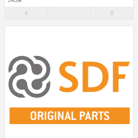
299,28€