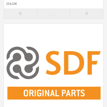
234,32€