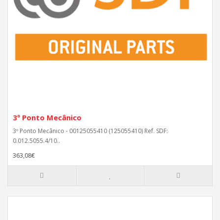
3º Ponto Mecânico
3º Ponto Mecânico - 00125055410 (125055410) Ref. SDF:
0.012.5055.4/10..
363,08€