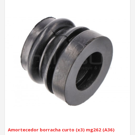
Amortecedor borracha curto (x3) mg262 (A36)