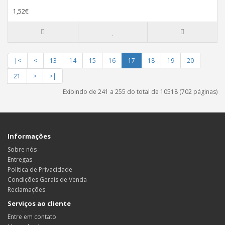
1,52€
|<
<
13
14
15
16
17
18
19
20
21
>
>|
Exibindo de 241 a 255 do total de 10518 (702 páginas)
Informações
Sobre nós
Entregas
Política de Privacidade
Condições Gerais de Venda
Reclamações
Serviços ao cliente
Entre em contato