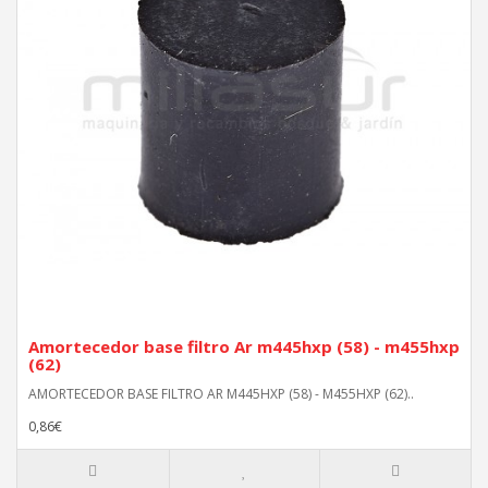
Amortecedor base filtro Ar m445hxp (58) - m455hxp
(62)
AMORTECEDOR BASE FILTRO AR M445HXP (58) - M455HXP (62)..
0,86€