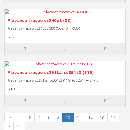
Alavanca tração cc240pt (83)
Alavanca tração cc240pt (83) (CC240PT-035)..
8,87€
Alavanca tração cc251ta, cc351t3 (119)
Alavanca tração cc251ta, cc351t3 (119) (CC251TA-047)..
8,19€
|<
<
6
7
8
9
10
11
12
13
14
>
>|